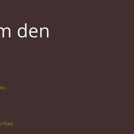
um den
les