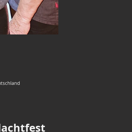
utschland
lachtfest