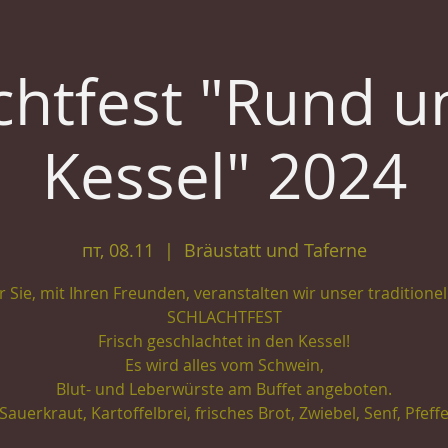
chtfest "Rund 
Kessel" 2024
пт, 08.11
  |  
Bräustatt und Taferne
r Sie, mit Ihren Freunden, veranstalten wir unser traditionel
SCHLACHTFEST
Frisch geschlachtet in den Kessel!
Es wird alles vom Schwein,
Blut- und Leberwürste am Buffet angeboten.