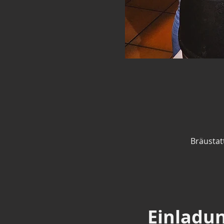
Bräustat
Einladun